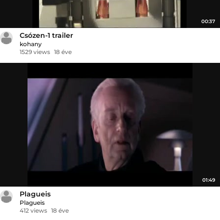
00:37
Csózen-1 trailer
kohany
1529 views
18 éve
01:49
Plagueis
Plagueis
412 views
18 éve