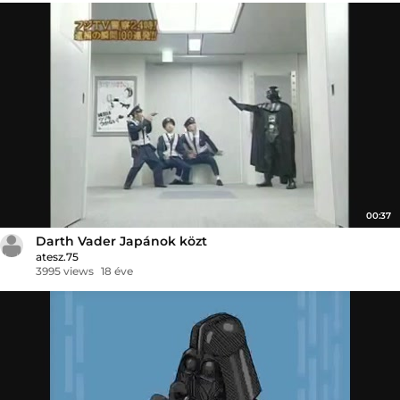
00:37
Darth Vader Japánok közt
atesz.75
3995 views
18 éve