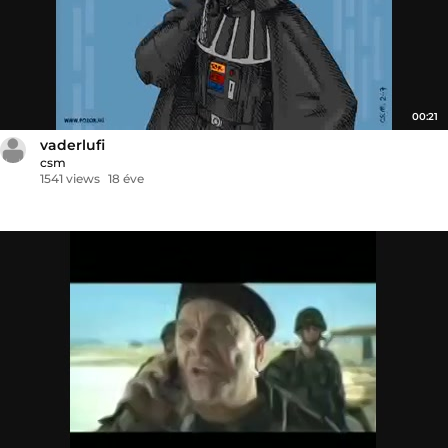
00:21
vaderlufi
csm
1541 views
18 éve