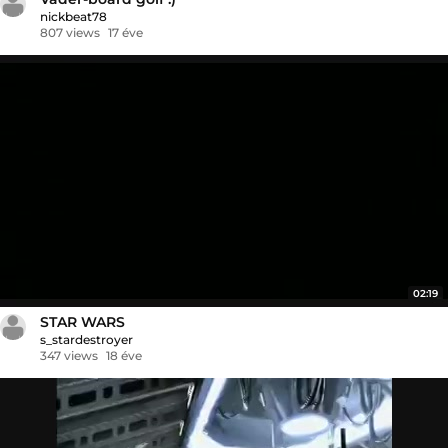
nickbeat78
807 views
17 éve
02:19
STAR WARS
s_stardestroyer
347 views
18 éve