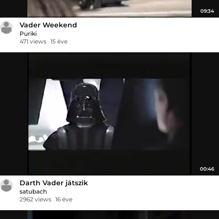
09:34
Vader Weekend
Puriki
471 views
15 éve
00:46
Darth Vader játszik
satubach
2962 views
16 éve