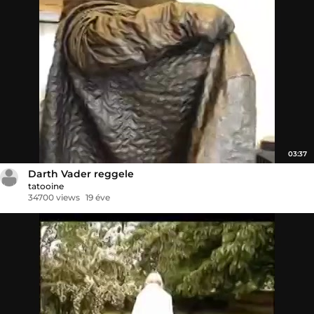
03:37
Darth Vader reggele
tatooine
34700 views
19 éve