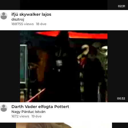
02:31
ifjú skywalker lajos
disztroj
188755 views
18 éve
00:32
Darth Vader elfogta Pottert
Nagy Párduc István
1672 views
19 éve