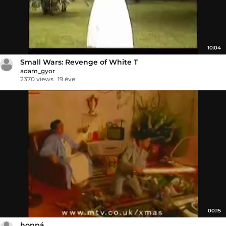
10:04
Small Wars: Revenge of White T
adam_gyor
2370 views
19 éve
00:15
hoppá