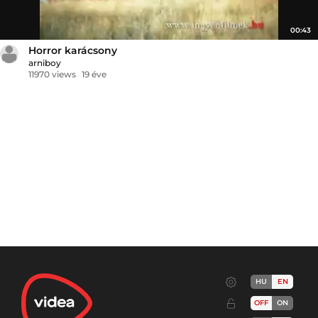
00:43
Horror karácsony
arniboy
11970 views
19 éve
HU
EN
OFF
ON