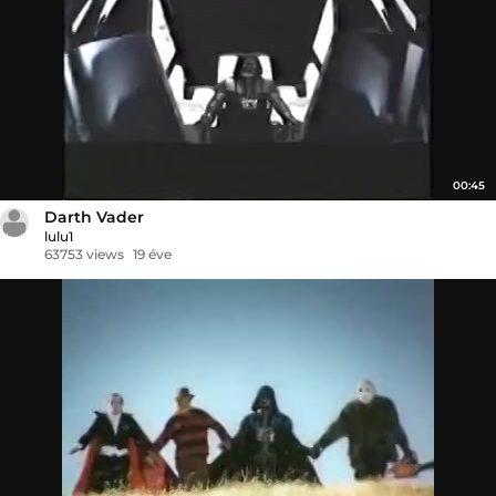
00:45
Darth Vader
lulu1
63753 views
19 éve