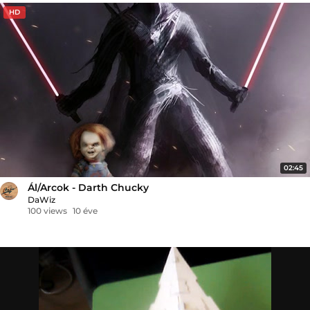
HD
02:45
Ál/Arcok - Darth Chucky
DaWiz
100 views
10 éve