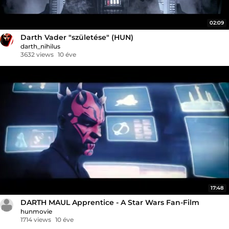
02:09
Darth Vader "születése" (HUN)
darth_nihilus
3632 views
10 éve
17:48
DARTH MAUL Apprentice - A Star Wars Fan-Film
hunmovie
1714 views
10 éve