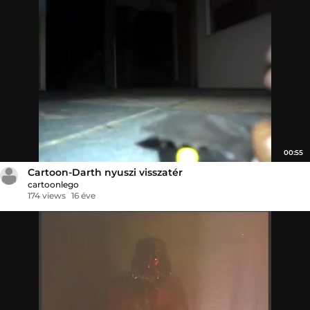
00:55
Cartoon-Darth nyuszi visszatér
cartoonlego
174 views
16 éve