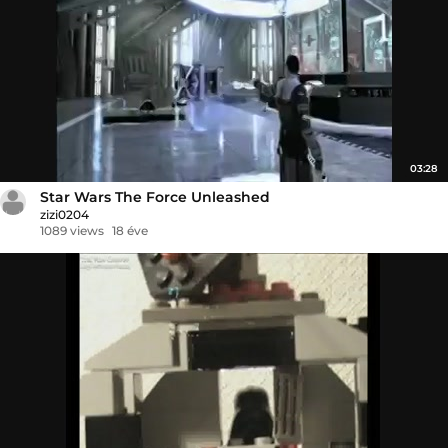
03:28
Star Wars The Force Unleashed
zizi0204
1089 views
18 éve