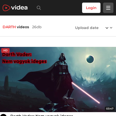
Login
DARTH
videos
26db
HD
03:47
Darth Vader: Nem vagyok ideges