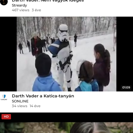
Streardy
467 views
3 éve
01:09
Darth Vader a Katica-tanyán
SONLINE
34 views
14 éve
HD