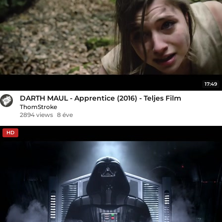
17:49
DARTH MAUL - Apprentice (2016) - Teljes Film
ThomStroke
2894 views
8 éve
HD