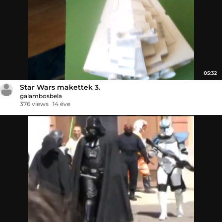
05:32
Star Wars makettek 3.
galambosbela
376 views
14 éve