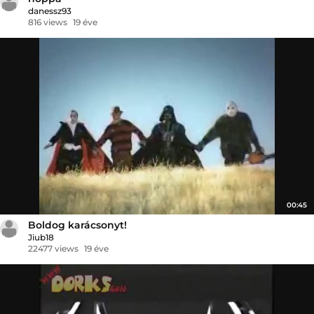
danessz93
816 views
19 éve
00:45
Boldog karácsonyt!
Jiub18
22477 views
19 éve