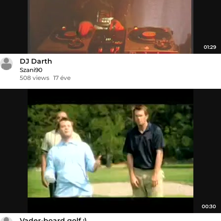
01:29
DJ Darth
Szani90
508 views
17 éve
00:30
Vader-board golf :)