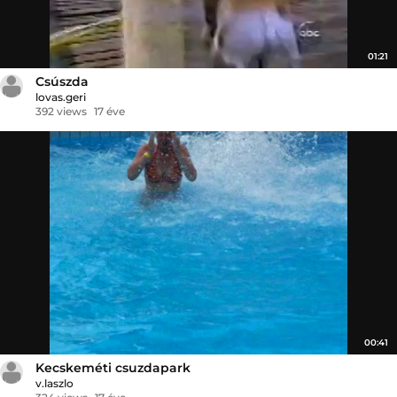
01:21
Csúszda
lovas.geri
392 views
17 éve
00:41
Kecskeméti csuzdapark
v.laszlo