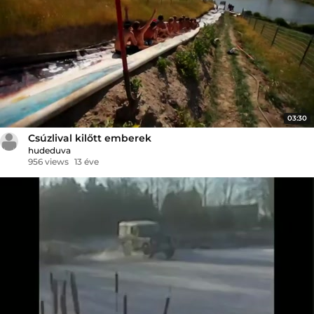
03:30
Csúzlival kilőtt emberek
hudeduva
956 views
13 éve