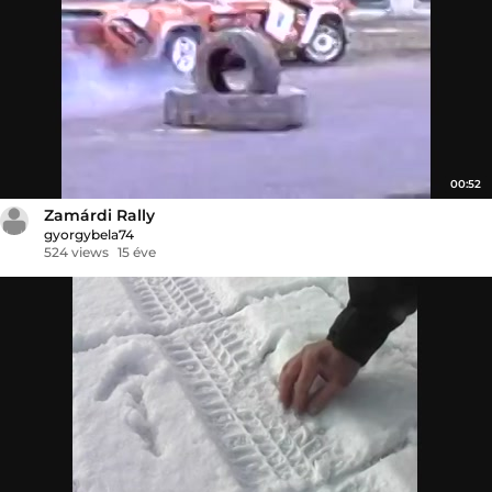
00:52
Zamárdi Rally
gyorgybela74
524 views
15 éve