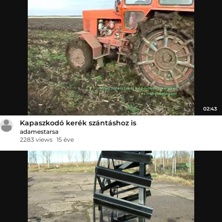
02:43
Kapaszkodó kerék szántáshoz is
adamestarsa
2283 views
15 éve