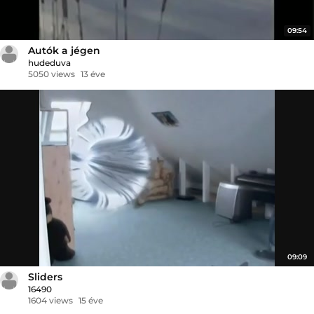
09:54
Autók a jégen
hudeduva
5050 views
13 éve
09:09
Sliders
16490
1604 views
15 éve