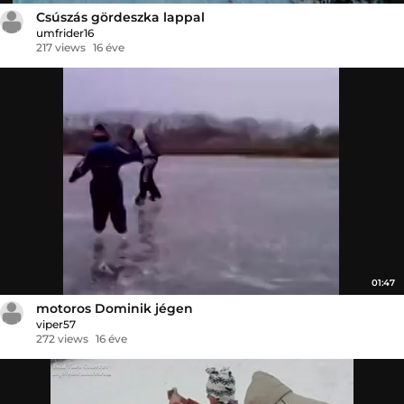
Csúszás gördeszka lappal
umfrider16
217 views
16 éve
01:47
motoros Dominik jégen
viper57
272 views
16 éve