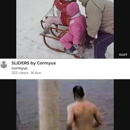
02:07
SLIDERS by Cormyus
cormyus
322 views
16 éve