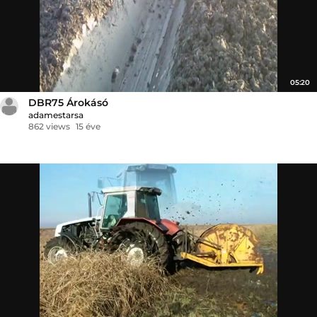
05:20
DBR75 Árokásó
adamestarsa
862 views
15 éve