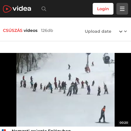
Login
CSÚSZÁS
videos
126db
00:20
Nemzeti csúszás Eplényben