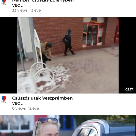
VEOL
33 views
13 éve
02:17
Csúszós utak Veszprémben
VEOL
0 views
12 éve