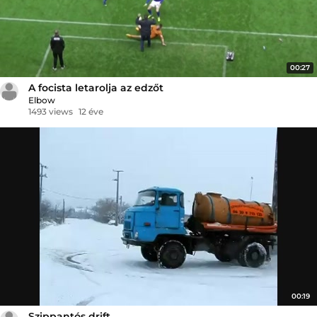
00:27
A focista letarolja az edzőt
Elbow
1493 views
12 éve
00:19
Szippantós drift