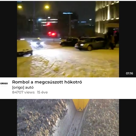
01:16
Rombol a megcsúszott hókotró
[origo] autó
84707 views
15 éve