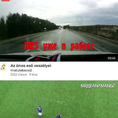
02:42
Az ónos eső veszélyei
matulabacsi2
5122 views
11 éve