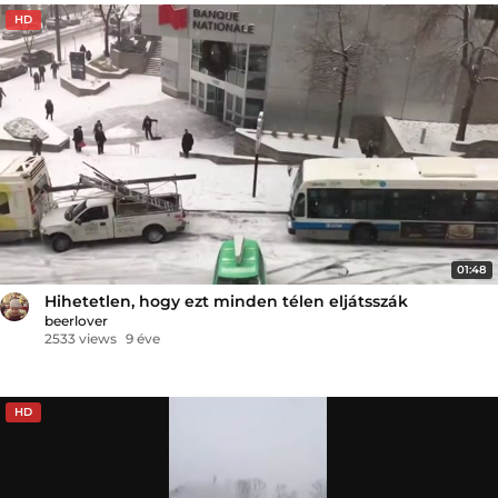
HD
01:48
Hihetetlen, hogy ezt minden télen eljátsszák
beerlover
2533 views
9 éve
HD