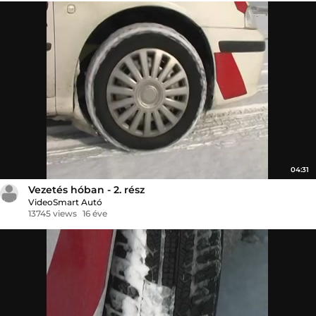
04:31
Vezetés hóban - 2. rész
VideoSmart Autó
13745 views
16 éve