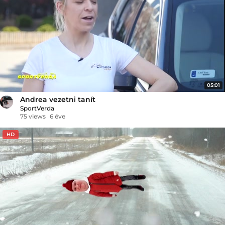
05:01
Andrea vezetni tanít
SportVerda
75 views
6 éve
HD