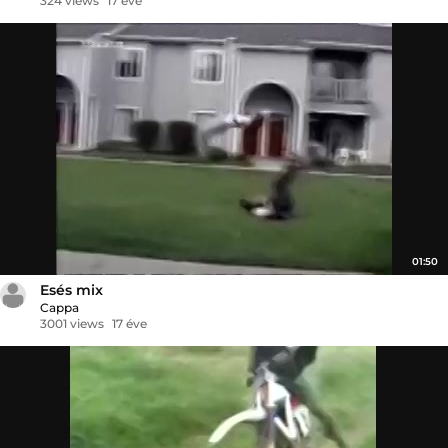
324 views
17 éve
01:50
Esés mix
Cappa
3001 views
17 éve