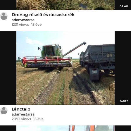
02:40
Drenag réselő és rácsoskerék
adamestarsa
1231 views
15 éve
02:37
Lánctalp
adamestarsa
2093 views
15 éve