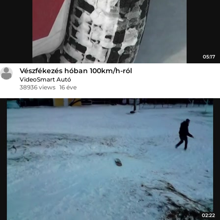
05:17
Vészfékezés hóban 100km/h-ról
VideoSmart Autó
38936 views
16 éve
02:22