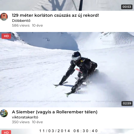
00:53
129 méter korláton csúszás az új rekord!
Döbbentő
586 views
10 éve
HD
02:59
A Síember (vagyis a Rollerember télen)
viktoratakarító
350 views
10 éve
HD