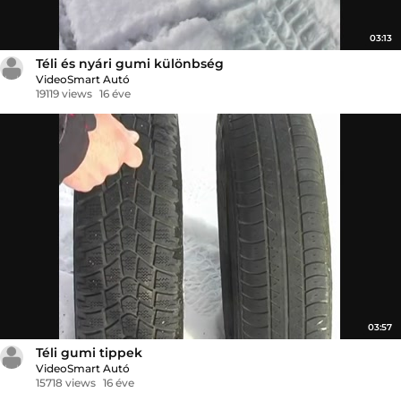
03:13
Téli és nyári gumi különbség
VideoSmart Autó
19119 views
16 éve
03:57
Téli gumi tippek
VideoSmart Autó
15718 views
16 éve