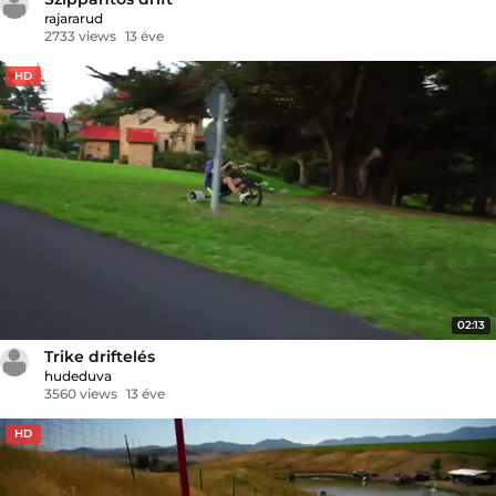
rajararud
2733 views
13 éve
HD
02:13
Trike driftelés
hudeduva
3560 views
13 éve
HD