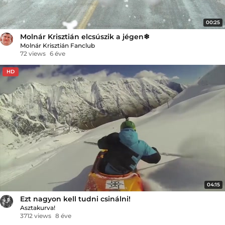
00:25
Molnár Krisztián elcsúszik a jégen❄
Molnár Krisztián Fanclub
72 views
6 éve
HD
04:15
Ezt nagyon kell tudni csinálni!
Asztakurva!
3712 views
8 éve