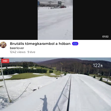
01:52
Brutális tömegkarambol a hóban
beerlover
1242 views
9 éve
HD