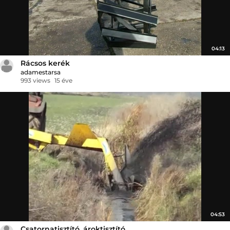
04:13
Rácsos kerék
adamestarsa
993 views
15 éve
04:53
Csatornatisztító, ároktisztító