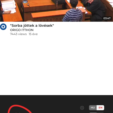
03:47
"Sorba jöttek a lövések"
ORIGO ITTHON
7443 views
15 éve
HU
EN