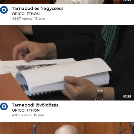
Tarnabod és Nagycsécs
ORIGO ITTHON
4587 views
15 éve
03:25
Tarnabodi lövöldözés
ORIGO ITTHON
4769 views
15 éve