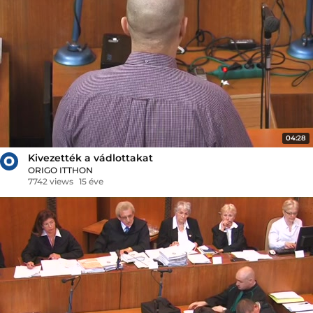
04:28
Kivezették a vádlottakat
ORIGO ITTHON
7742 views
15 éve